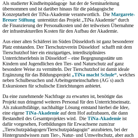
Als studierter Kindheitspädagoge hat der de Seminarleitung
übernommen und ist darüber hinaus für die pädagogische
Konzeptarbeit der TiNa-Akademie verantwortlich. Die
Margarete-
Breuer Stiftung
unterstützt das Projekt „TiNa Akademie“ durch
die Finanzierung der Personalkosten und der teilweisen Übernahme
der infrastrukturellen Kosten für den Aufbau der Akademie.
Aus einer alten Schäferei im Süden Düsseldorfs ist ganz besonderer
Platz entstanden. Der Tierschutzverein Düsseldorf schafft mit dem
Tierschutzhof hier ein einzigartiges, interdisziplinäres
Unterrichtserlebnis in Düsseldorf – eine Begegnungsstätte um
Kindern und Jugendlichen den Tier- und Naturschutz auf ganz
besondere Weise zu vermitteln. Der Tierschutzhof ist damit ideale
Ergänzung für das Bildungsprojekt
„TiNa macht Schule“
, welches
neben Schulbesuchen und Arbeitsgemeinschaften (AG ́s) auch
Exkursionen für schulische Einrichtungen anbietet.
Da eine zunehmende Nachfrage zu erwarten ist, benötigte das
Projekt nun dringend weiteres Personal für den Unterrichtseinsatz.
Als zukunftsfähige, nachhaltige Lösung entstand hierbei die Idee,
eine eigene
TiNa-Akademie
auf dem Hof aufzubauen, die dann
Bestandteil des Gesamtprojektes wird. Die
TiNa-Akademie
ist
dafür vorgesehen, Fortbildungen für Erwachsene zum/zur
„Tierschutzpädagogen/Tierschutzpädagogin“ anzubieten, bei der
Hintergrundwissen zum Tier-, Natur- und Umweltschutz, aber auch