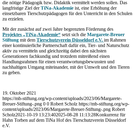
die nötige Pädagogik bzw. Didaktik vermittelt werden sollen. Das
langfristige Ziel der
TiNa-Akademie
ist, eine Erhöhung der
einsetzbaren Tierschutzpädagogen für den Unterricht in den Schulen
zu erzielen.
Mit der zunächst auf zwei Jahre begrenzten Förderung des
Projektes „TiNa-Akademie“
setzt sich die
Margarete-Breuer
Stiftung
mit dem
Tierschutzverein Düsseldorf e.V.
im Rahmen
einer kontinuierliche Partnerschaft dafür ein, Tier- und Naturschutz
aktiv zu vermitteln und gleichzeitig dabei den nächsten
Generationen fachkundig und trotzdem mitreißend einen
Handlungsrahmen für einen verantwortungsbewussten und
nachhaltigen Umgang miteinander, mit der Umwelt und den Tieren
zu geben.
19. Oktober 2021
https://mb-stiftung.org/wp-content/uploads/2023/06/Margarete-
Breuer-Stiftung-.png
0
0
Robert Scholz
https://mb-stiftung.org/wp-
content/uploads/2023/06/Margarete-Breuer-Stiftung-.png
Robert
Scholz
2021-10-19 13:23:40
2025-08-28 11:13:28
Konkurrenz für
Hahn Torben auf dem TiNa Hof des Tierschutzverein Düsseldorf
e.V.