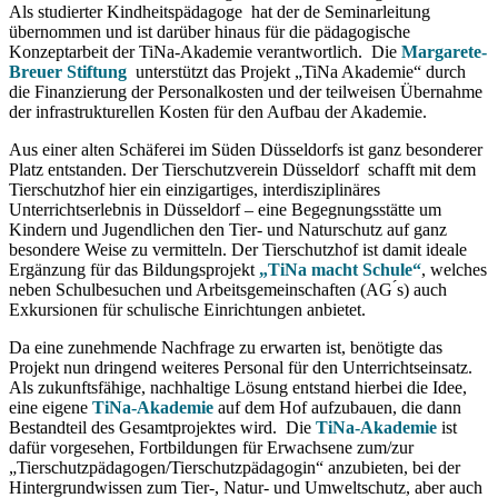
Als studierter Kindheitspädagoge hat der de Seminarleitung
übernommen und ist darüber hinaus für die pädagogische
Konzeptarbeit der TiNa-Akademie verantwortlich. Die
Margarete-
Breuer Stiftung
unterstützt das Projekt „TiNa Akademie“ durch
die Finanzierung der Personalkosten und der teilweisen Übernahme
der infrastrukturellen Kosten für den Aufbau der Akademie.
Aus einer alten Schäferei im Süden Düsseldorfs ist ganz besonderer
Platz entstanden. Der Tierschutzverein Düsseldorf schafft mit dem
Tierschutzhof hier ein einzigartiges, interdisziplinäres
Unterrichtserlebnis in Düsseldorf – eine Begegnungsstätte um
Kindern und Jugendlichen den Tier- und Naturschutz auf ganz
besondere Weise zu vermitteln. Der Tierschutzhof ist damit ideale
Ergänzung für das Bildungsprojekt
„TiNa macht Schule“
, welches
neben Schulbesuchen und Arbeitsgemeinschaften (AG ́s) auch
Exkursionen für schulische Einrichtungen anbietet.
Da eine zunehmende Nachfrage zu erwarten ist, benötigte das
Projekt nun dringend weiteres Personal für den Unterrichtseinsatz.
Als zukunftsfähige, nachhaltige Lösung entstand hierbei die Idee,
eine eigene
TiNa-Akademie
auf dem Hof aufzubauen, die dann
Bestandteil des Gesamtprojektes wird. Die
TiNa-Akademie
ist
dafür vorgesehen, Fortbildungen für Erwachsene zum/zur
„Tierschutzpädagogen/Tierschutzpädagogin“ anzubieten, bei der
Hintergrundwissen zum Tier-, Natur- und Umweltschutz, aber auch