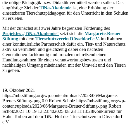
die nötige Pädagogik bzw. Didaktik vermittelt werden sollen. Das
langfristige Ziel der
TiNa-Akademie
ist, eine Erhöhung der
einsetzbaren Tierschutzpädagogen für den Unterricht in den Schulen
zu erzielen.
Mit der zunächst auf zwei Jahre begrenzten Förderung des
Projektes „TiNa-Akademie“
setzt sich die
Margarete-Breuer
Stiftung
mit dem
Tierschutzverein Düsseldorf e.V.
im Rahmen
einer kontinuierliche Partnerschaft dafür ein, Tier- und Naturschutz
aktiv zu vermitteln und gleichzeitig dabei den nächsten
Generationen fachkundig und trotzdem mitreißend einen
Handlungsrahmen für einen verantwortungsbewussten und
nachhaltigen Umgang miteinander, mit der Umwelt und den Tieren
zu geben.
19. Oktober 2021
https://mb-stiftung.org/wp-content/uploads/2023/06/Margarete-
Breuer-Stiftung-.png
0
0
Robert Scholz
https://mb-stiftung.org/wp-
content/uploads/2023/06/Margarete-Breuer-Stiftung-.png
Robert
Scholz
2021-10-19 13:23:40
2025-08-28 11:13:28
Konkurrenz für
Hahn Torben auf dem TiNa Hof des Tierschutzverein Düsseldorf
e.V.