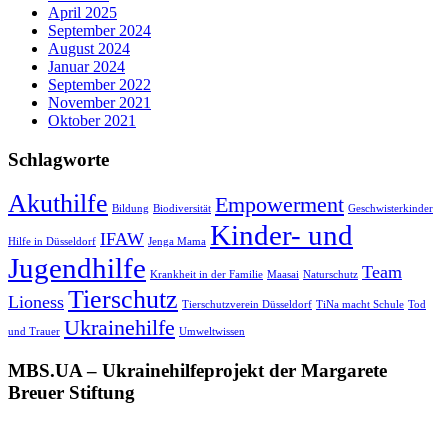
April 2025
September 2024
August 2024
Januar 2024
September 2022
November 2021
Oktober 2021
Schlagworte
Akuthilfe
Empowerment
Bildung
Biodiversität
Geschwisterkinder
Kinder- und
IFAW
Hilfe in Düsseldorf
Jenga Mama
Jugendhilfe
Team
Krankheit in der Familie
Maasai
Naturschutz
Tierschutz
Lioness
Tierschutzverein Düsseldorf
TiNa macht Schule
Tod
Ukrainehilfe
und Trauer
Umweltwissen
MBS.UA – Ukrainehilfeprojekt der Margarete
Breuer Stiftung
MBS BRAUCHT IHRE HILFE